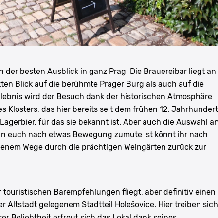
en der besten Ausblick in ganz Prag! Die Brauereibar liegt an
ten Blick auf die berühmte Prager Burg als auch auf die
rlebnis wird der Besuch dank der historischen Atmosphäre
es Klosters, das hier bereits seit dem frühen 12. Jahrhundert
e Lagerbier, für das sie bekannt ist. Aber auch die Auswahl a
enn euch nach etwas Bewegung zumute ist könnt ihr nach
enem Wege durch die prächtigen Weingärten zurück zur
 touristischen Barempfehlungen fliegt, aber definitiv einen
r Altstadt gelegenem Stadtteil Holešovice. Hier treiben sich
r Beliebtheit erfreut sich das Lokal dank seines