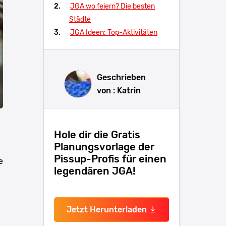
JGA wo feiern? Die besten
Städte
JGA Ideen: Top-Aktivitäten
Geschrieben
von : Katrin
Hole dir die Gratis
Planungsvorlage der
Pissup-Profis für einen
e
legendären JGA!
Jetzt Herunterladen