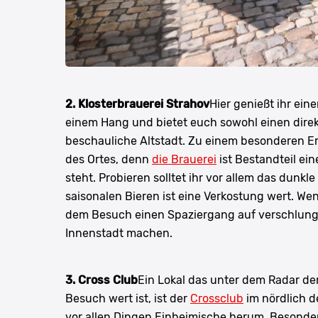
2. Klosterbrauerei Strahov
Hier genießt ihr ein
einem Hang und bietet euch sowohl einen direk
beschauliche Altstadt. Zu einem besonderen E
des Ortes, denn
die Brauerei
ist Bestandteil ein
steht. Probieren solltet ihr vor allem das dunkl
saisonalen Bieren ist eine Verkostung wert. W
dem Besuch einen Spaziergang auf verschlung
Innenstadt machen.
3. Cross Club
Ein Lokal das unter dem Radar der
Besuch wert ist, ist der
Crossclub
im nördlich de
vor allen Dingen Einheimische herum. Besondere