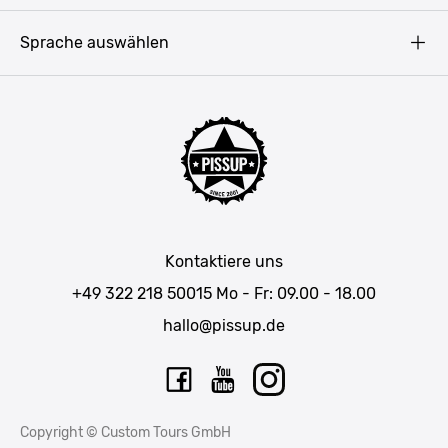
Blog
Budapest
Sprache auswählen
Presse
Bukarest
Partner werden
Hamburg
JGA Männer
Köln
Mannschaftsfahrt Ideen
Düsseldorf
Männerwochenende
Allgäu
Junggesellenabschied Wochenendtrip
München
JGA in Baden-Württemberg
Salzburg
Kontaktiere uns
JGA in Bayern
Wien
+49 322 218 50015
Mo - Fr: 09.00 - 18.00
JGA Belgien
Bratislava
hallo@pissup.de
JGA Deutschland
Pilsen
JGA in den Niederlanden
Berlin
JGA in NRW
Stuttgart
Copyright © Custom Tours GmbH
JGA in Spanien
Krakau