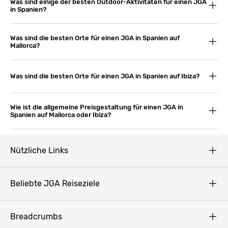
Was sind einige der besten Outdoor-Aktivitäten für einen JGA
in Spanien?
Was sind die besten Orte für einen JGA in Spanien auf
Mallorca?
Was sind die besten Orte für einen JGA in Spanien auf Ibiza?
Wie ist die allgemeine Preisgestaltung für einen JGA in
Spanien auf Mallorca oder Ibiza?
Nützliche Links
AGB
Beliebte JGA Reiseziele
Datenschutz
Copyright
Prag
Breadcrumbs
Impressum
Amsterdam