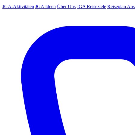
JGA-Aktivitäten
JGA Ideen
Über Uns
JGA Reiseziele
Reiseplan An