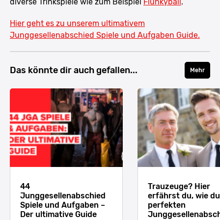
diverse Trinkspiele wie zum Beispiel
Flunkyball
.
Hier geht es zu unserem ultimativem
Junggesellenabschied Spiele und Aufgaben Guide.
Das könnte dir auch gefallen...
Mehr
44
Trauzeuge? Hier
Junggesellenabschied
erfährst du, wie d
Spiele und Aufgaben –
perfekten
Der ultimative Guide
Junggesellenabsc