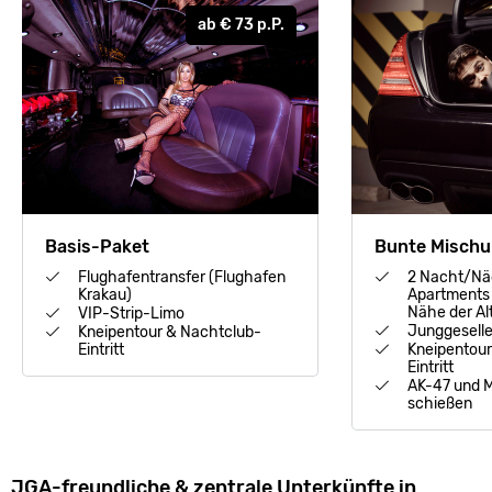
ab
€ 73
p.P.
Basis-Paket
Bunte Misch
Flughafentransfer (Flughafen
2 Nacht/Nä
Krakau)
Apartments 
Nähe der Al
VIP-Strip-Limo
Junggesell
Kneipentour & Nachtclub-
Eintritt
Kneipentour
Eintritt
AK-47 und M
schießen
JGA-freundliche & zentrale Unterkünfte in