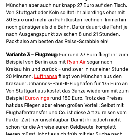
München aber auch nur knapp 27 Euro auf den Tisch.
Von Stuttgart oder Köln solltet ihr allerdings eher mit
30 Euro und mehr an Fahrtkosten rechnen. Immerhin
noch günstiger als die Bahn. Dafür dauert die Fahrt je
nach Ausgangspunkt zwischen 8 und 21 Stunden.
Packt also am besten das Reise-Scrabble ein!
Variante 3 – Flugzeug:
Für rund 37 Euro fliegt ihr zum
Beispiel von Berlin aus mit
Ryan Air
sogar nach
Krakau hin und zurück – und zwar in nur einer Stunde
20 Minuten.
Lufthansa
fliegt von München aus den
Krakauer Johannes-Paul-II-Flughafen für 175 Euro an.
Von Stuttgart aus kostet das Ganze wiederum mit zum
Beispiel
Eurowings
rund 180 Euro. Trotz des Preises
hat das Fliegen aber einen großen Vorteil: Selbst mit
Flughafentransfer und Co. ist diese Art zu reisen vom
Faktor Zeit her unschlagbar. Damit ihr jedoch nicht
schon für die Anreise euren Geldbeutel komplett
leeren müsst, lohnt es sich früh mit der Suche nach