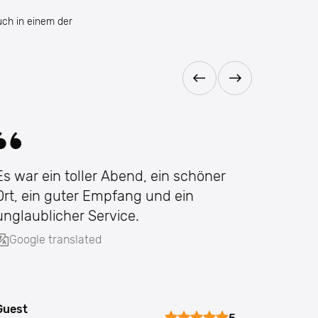
uch in einem der
Es war ein toller Abend, ein schöner
Wunderb
Ort, ein guter Empfang und ein
Stimm
unglaublicher Service.
Google translated
Guest
Guest