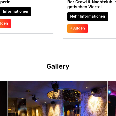
pperin
Bar Crawl & Nachtclub i
gotischen Viertel
r Informationen
Mehr Informationen
dden
+ Adden
Gallery