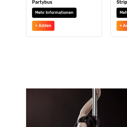
Partybus
Stri
Mehr Informationen
Meh
+ Adden
+ A