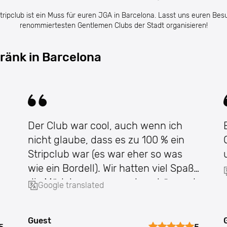
tripclub ist ein Muss für euren JGA in Barcelona. Lasst uns euren Bes
renommiertesten Gentlemen Clubs der Stadt organisieren!
etränk in Barcelona
Der Club war cool, auch wenn ich
nicht glaube, dass es zu 100 % ein
Stripclub war (es war eher so was
wie ein Bordell). Wir hatten viel Spaß,
die Mädels waren wunderschön und
Google translated
ein ganz besonde
Guest