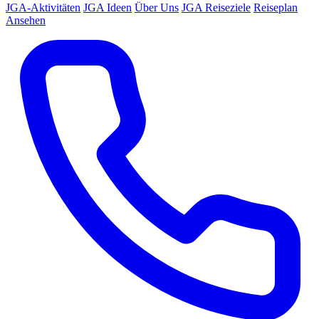
JGA-Aktivitäten
JGA Ideen
Über Uns
JGA Reiseziele
Reiseplan
Ansehen