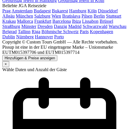
Geburtstag feiern in Hamburg
Geburtstag feiern in Köln
Beliebte JGA Reiseziele
Prag
Amsterdam
Budapest
Bukarest
Hamburg
Köln
Düsseldorf
Allgäu
München
Salzburg
Wien
Bratislava
Pilsen
Berlin
Stuttgart
Krakau
Mallorca
Frankfurt
Barcelona
Ibiza
Lissabon
Brüssel
Straßburg
Münster
Dresden
Danzig
Madrid
Schwarzwald
Warschau
Belgrad
Tallinn
Riga
Böhmische Schweiz
Paris
Kopenhagen
Dublin
Nürnberg
Hannover
Porto
Copyright © Custom Tours GmbH — Alle Rechte vorbehalten.
Pissup ist eine in der EU eingetragene Marke – Unionsmarke
EUTM015397706 und EUTM015397714
Hinzufügen & Preise anzeigen
×
Wähle Daten und Anzahl der Gäste