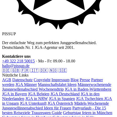
PISSUP
Der einfachste Weg zum perfekten Junggesellenabschied.
Deutschlands Nr. 1 JGA-Agentur seit 2001.
Kontaktiere uns
+49 322 218 50015
· Mo - Fr: 09.00 - 18.00
hallo@pissup.de
🇩🇪
🇬🇧
🇫🇷
🇮🇹
🇩🇰
🇳🇴
🇸🇪
Nützliche Links
AGB
Datenschutz
Copyright
Impressum
Blog
Presse
Partner
werden
JGA Männer
Mannschaftsfahrt Ideen
Männerwochenende
Junggesellenabschied Wochenendtrip
JGA in Baden-Württemberg
JGA in Bayern
JGA Belgien
JGA Deutschland
JGA in den
Niederlanden
JGA in NRW
JGA in Spanien
JGA Tschechien
JGA
in Ungarn
JGA Unterkunft
JGA Österreich
Mädels-Wochenende
Junggesellinnenabschied Ideen für Frauen
Partyurlaub - Die 15
besten Reiseziele
Trauzeugen Guide
Geburtstag feiern in München