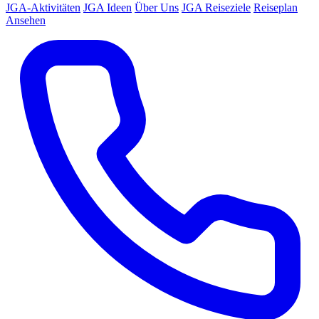
JGA-Aktivitäten
JGA Ideen
Über Uns
JGA Reiseziele
Reiseplan
Ansehen