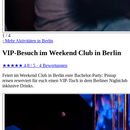
1 / 4
‹
Mehr Aktivitäten in Berlin
VIP-Besuch im Weekend Club in Berlin
★★★★★
4,8 / 5
· 4 Bewertungen
Feiert im Weekend Club in Berlin eure Bachelor-Party: Pissup
reisen reserviert für euch einen VIP-Tisch in dem Berliner Nightclub
inklusive Drinks.