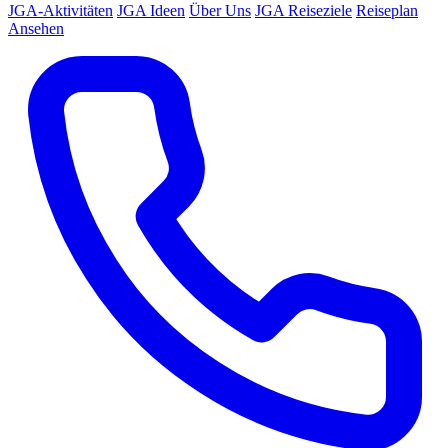
JGA-Aktivitäten
JGA Ideen
Über Uns
JGA Reiseziele
Reiseplan
Ansehen