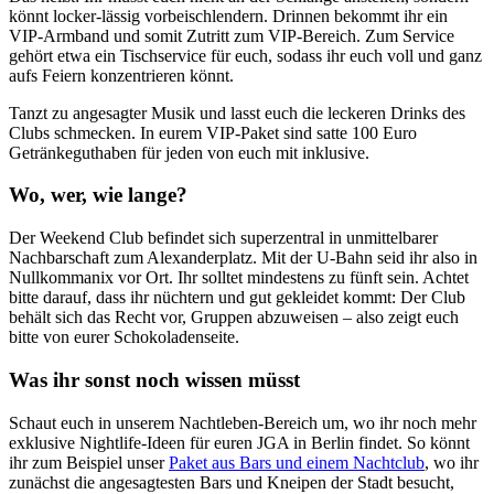
könnt locker-lässig vorbeischlendern. Drinnen bekommt ihr ein
VIP-Armband und somit Zutritt zum VIP-Bereich. Zum Service
gehört etwa ein Tischservice für euch, sodass ihr euch voll und ganz
aufs Feiern konzentrieren könnt.
Tanzt zu angesagter Musik und lasst euch die leckeren Drinks des
Clubs schmecken. In eurem VIP-Paket sind satte 100 Euro
Getränkeguthaben für jeden von euch mit inklusive.
Wo, wer, wie lange?
Der Weekend Club befindet sich superzentral in unmittelbarer
Nachbarschaft zum Alexanderplatz. Mit der U-Bahn seid ihr also in
Nullkommanix vor Ort. Ihr solltet mindestens zu fünft sein. Achtet
bitte darauf, dass ihr nüchtern und gut gekleidet kommt: Der Club
behält sich das Recht vor, Gruppen abzuweisen – also zeigt euch
bitte von eurer Schokoladenseite.
Was ihr sonst noch wissen müsst
Schaut euch in unserem Nachtleben-Bereich um, wo ihr noch mehr
exklusive Nightlife-Ideen für euren JGA in Berlin findet. So könnt
ihr zum Beispiel unser
Paket aus Bars und einem Nachtclub
, wo ihr
zunächst die angesagtesten Bars und Kneipen der Stadt besucht,