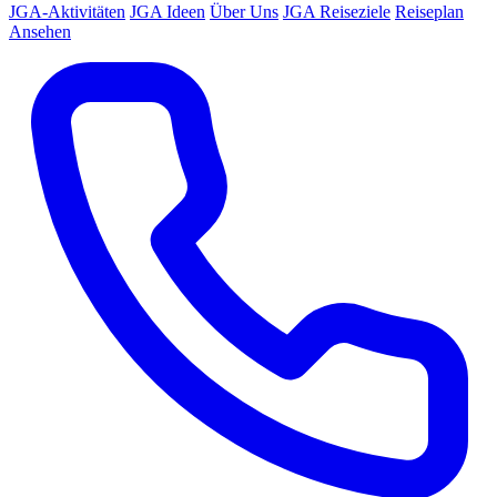
JGA-Aktivitäten
JGA Ideen
Über Uns
JGA Reiseziele
Reiseplan
Ansehen