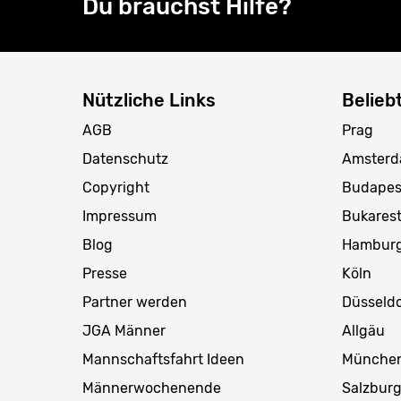
Du brauchst Hilfe?
Nützliche Links
Belieb
AGB
Prag
Datenschutz
Amster
Copyright
Budapes
Impressum
Bukares
Blog
Hambur
Presse
Köln
Partner werden
Düsseldo
JGA Männer
Allgäu
Mannschaftsfahrt Ideen
Münche
Männerwochenende
Salzbur