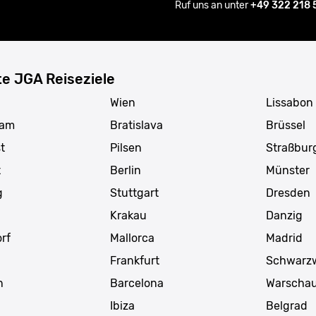
Ruf uns an unter
+49 322 218
te JGA Reiseziele
Wien
Lissabon
dam
Bratislava
Brüssel
t
Pilsen
Straßbur
t
Berlin
Münster
g
Stuttgart
Dresden
Krakau
Danzig
rf
Mallorca
Madrid
Frankfurt
Schwarz
n
Barcelona
Warscha
g
Ibiza
Belgrad