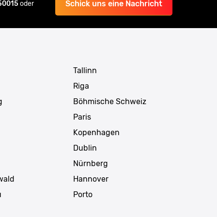
Schick uns eine Nachricht
 50015
oder
Tallinn
Riga
g
Böhmische Schweiz
Paris
Kopenhagen
Dublin
Nürnberg
wald
Hannover
u
Porto