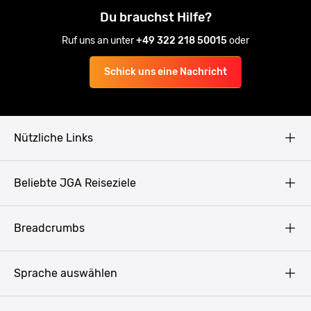
Du brauchst Hilfe?
Ruf uns an unter
+49 322 218 50015
oder
Schick uns eine Nachricht
Nützliche Links
AGB
Beliebte JGA Reiseziele
Datenschutz
Copyright
Prag
Breadcrumbs
Impressum
Amsterdam
Blog
Budapest
Sprache auswählen
Presse
Bukarest
Partner werden
Hamburg