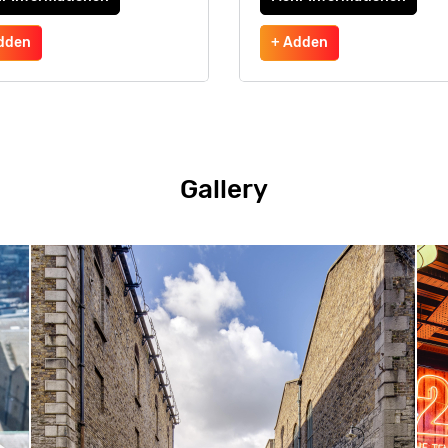
dden
+ Adden
Gallery