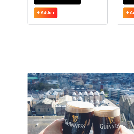
+ Adden
+ A