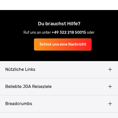
Du brauchst Hilfe?
Ruf uns an unter
+49 322 218 50015
oder
Schick uns eine Nachricht
Nützliche Links
AGB
Beliebte JGA Reiseziele
Datenschutz
Copyright
Prag
Breadcrumbs
Impressum
Amsterdam
Blog
Budapest