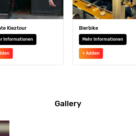
ate Kieztour
Bierbike
r Informationen
Mehr Informationen
dden
+ Adden
Gallery