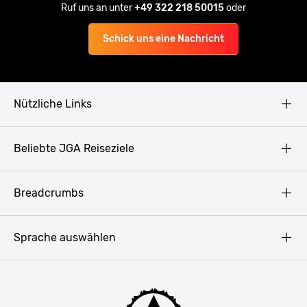
Ruf uns an unter
+49 322 218 50015
oder
Schick uns eine Nachricht
Nützliche Links
AGB
Beliebte JGA Reiseziele
Datenschutz
Copyright
Prag
Breadcrumbs
Impressum
Amsterdam
Blog
Budapest
Sprache auswählen
Presse
Bukarest
Partner werden
Hamburg
JGA Männer
Köln