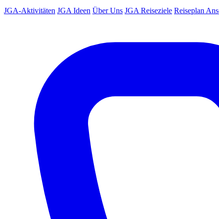
JGA-Aktivitäten
JGA Ideen
Über Uns
JGA Reiseziele
Reiseplan An