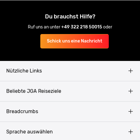
Du brauchst Hilfe?
Ruf uns an unter
+49 322 218 50015
oder
Schick uns eine Nachricht
Nützliche Links
AGB
Beliebte JGA Reiseziele
Datenschutz
Copyright
Prag
Breadcrumbs
Impressum
Amsterdam
Blog
Budapest
Sprache auswählen
Presse
Bukarest