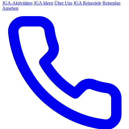
JGA-Aktivitäten
JGA Ideen
Über Uns
JGA Reiseziele
Reiseplan
Ansehen