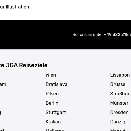
ur Illustration
Ruf uns an unter
+49 322 218
te JGA Reiseziele
Wien
Lissabon
dam
Bratislava
Brüssel
t
Pilsen
Straßbur
t
Berlin
Münster
g
Stuttgart
Dresden
Krakau
Danzig