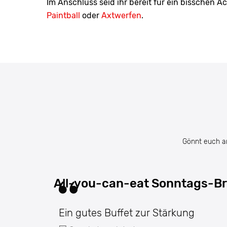
Im Anschluss seid ihr bereit für ein bisschen 
Paintball
oder
Axtwerfen
.
Gönnt euch a
All-you-can-eat Sonntags-Br
Ein gutes Buffet zur Stärkung