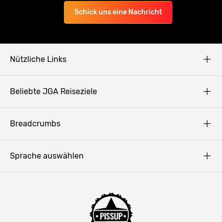
Schick uns eine Nachricht
Nützliche Links
AGB
Beliebte JGA Reiseziele
Datenschutz
Copyright
Prag
Breadcrumbs
Impressum
Amsterdam
Blog
Budapest
Sprache auswählen
Presse
Bukarest
Partner werden
Hamburg
JGA Männer
Köln
Mannschaftsfahrt Ideen
Düsseldorf