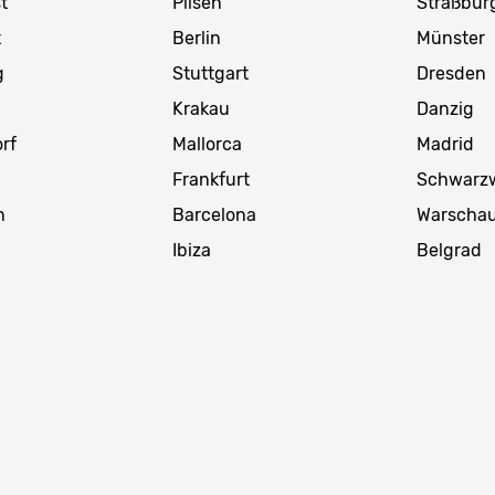
t
Pilsen
Straßbur
t
Berlin
Münster
g
Stuttgart
Dresden
Krakau
Danzig
rf
Mallorca
Madrid
Frankfurt
Schwarz
n
Barcelona
Warscha
g
Ibiza
Belgrad