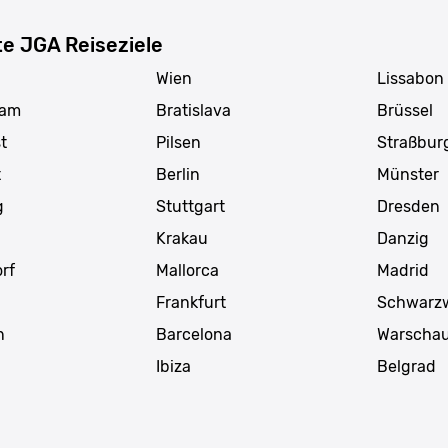
te JGA Reiseziele
Wien
Lissabon
dam
Bratislava
Brüssel
t
Pilsen
Straßbur
t
Berlin
Münster
g
Stuttgart
Dresden
Krakau
Danzig
rf
Mallorca
Madrid
Frankfurt
Schwarz
n
Barcelona
Warscha
g
Ibiza
Belgrad