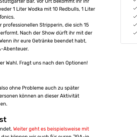
 Stuttgarter Bar. Vor Ort bekommt ihr ihr
der 1 Liter Wodka mit 10 Redbulls, 1 Liter
Tonics.
rofessionellen Stripperin, die sich 15
erformt. Nach der Show dürft ihr mit der
Wenn ihr eure Getränke beendet habt,
A-Abenteuer.
rer Wahl. Fragt uns nach den Optionen!
t also ohne Probleme auch zu später
rsonen können an dieser Aktivität
den.
st
endet.
Weiter geht es beispielsweise mit
das können wir euch für euren JGA-in