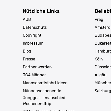
Nützliche Links
Belieb
AGB
Prag
Datenschutz
Amster
Copyright
Budapes
Impressum
Bukares
Blog
Hambur
Presse
Köln
Partner werden
Düsseldo
JGA Männer
Allgäu
Mannschaftsfahrt Ideen
Münche
Männerwochenende
Salzbur
Junggesellenabschied
Wochenendtrip