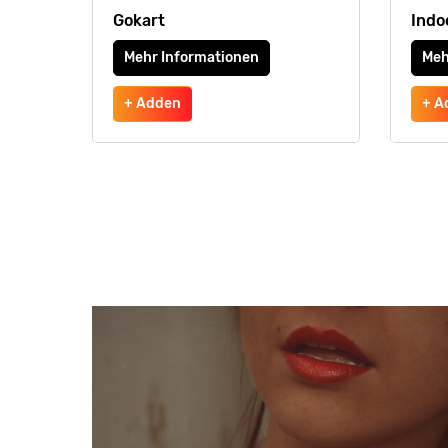
Gokart
Indo
Mehr Informationen
Meh
+ Adden
+ A