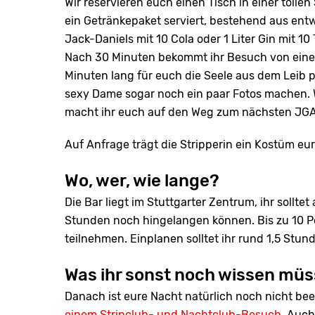
Wir reservieren euch einen Tisch in einer tollen
ein Getränkepaket serviert, bestehend aus entwe
Jack-Daniels mit 10 Cola oder 1 Liter Gin mit 10 
Nach 30 Minuten bekommt ihr Besuch von einer p
Minuten lang für euch die Seele aus dem Leib p
sexy Dame sogar noch ein paar Fotos machen. 
macht ihr euch auf den Weg zum nächsten JG
Auf Anfrage trägt die Stripperin ein Kostüm eu
Wo, wer, wie lange?
Die Bar liegt im Stuttgarter Zentrum, ihr sollte
Stunden noch hingelangen können. Bis zu 10 Pe
teilnehmen. Einplanen solltet ihr rund 1,5 Stun
Was ihr sonst noch wissen müs
Danach ist eure Nacht natürlich noch nicht be
einem Stripclub- und Nachtclub-Besuch.
Auch 