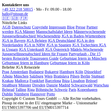
Kontaktiere uns
+49 322 218 50015
· Mo - Fr: 09.00 - 18.00
hallo@pissup.de
🇩🇪
🇬🇧
🇫🇷
Nützliche Links
AGB
Datenschutz
Copyright
Impressum
Blog
Presse
Partner
werden
JGA Männer
Mannschaftsfahrt Ideen
Männerwochenende
Junggesellenabschied Wochenendtrip
JGA in Baden-Württemberg
JGA in Bayern
JGA Belgien
JGA Deutschland
JGA in den
Niederlanden
JGA in NRW
JGA in Spanien
JGA Tschechien
JGA
in Ungarn
JGA Unterkunft
JGA Österreich
Mädels-Wochenende
Junggesellinnenabschied Ideen für Frauen
Partyurlaub - Die 15
besten Reiseziele
Trauzeugen Guide
Geburtstag feiern in München
Geburtstag feiern in Hamburg
Geburtstag feiern in Köln
Beliebte JGA Reiseziele
Prag
Amsterdam
Budapest
Bukarest
Hamburg
Köln
Düsseldorf
Allgäu
München
Salzburg
Wien
Bratislava
Pilsen
Berlin
Stuttgart
Krakau
Mallorca
Frankfurt
Barcelona
Ibiza
Lissabon
Brüssel
Straßburg
Münster
Dresden
Danzig
Madrid
Schwarzwald
Warschau
Belgrad
Tallinn
Riga
Böhmische Schweiz
Paris
Kopenhagen
Dublin
Nürnberg
Hannover
Porto
Copyright © Custom Tours GmbH — Alle Rechte vorbehalten.
Pissup ist eine in der EU eingetragene Marke – Unionsmarke
EUTM015397706 und EUTM015397714