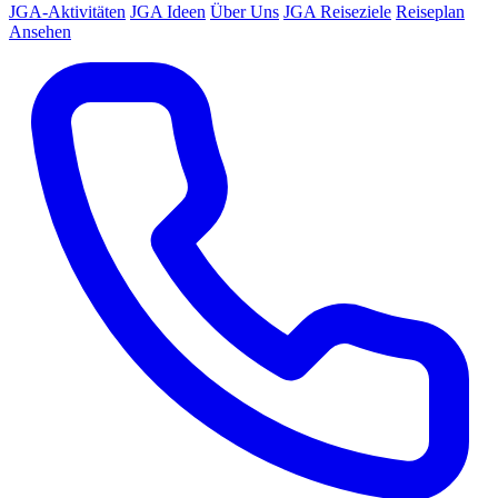
JGA-Aktivitäten
JGA Ideen
Über Uns
JGA Reiseziele
Reiseplan
Ansehen