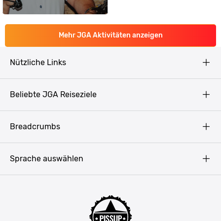
Mehr JGA Aktivitäten anzeigen
Nützliche Links
AGB
Beliebte JGA Reiseziele
Datenschutz
Copyright
Prag
Breadcrumbs
Impressum
Amsterdam
Blog
Budapest
Sprache auswählen
Presse
Bukarest
Partner werden
Hamburg
JGA Männer
Köln
Mannschaftsfahrt Ideen
Düsseldorf