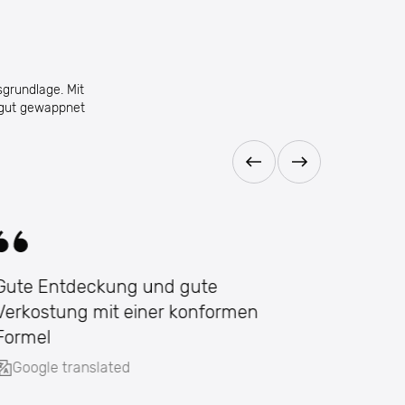
sgrundlage. Mit
 gut gewappnet
Gute Entdeckung und gute
Es mus
Verkostung mit einer konformen
vorges
Formel
Google
Google translated