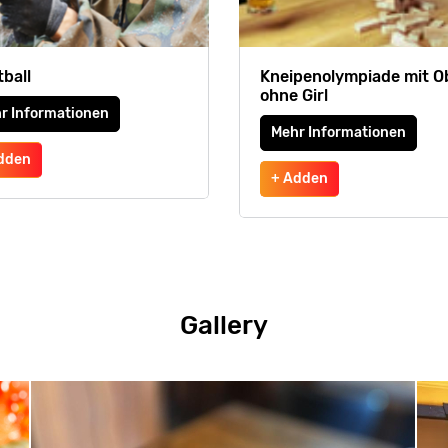
tball
Kneipenolympiade mit O
ohne Girl
r Informationen
Mehr Informationen
dden
+ Adden
Gallery