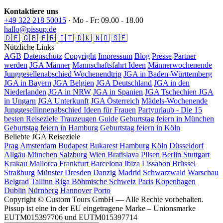
Kontaktiere uns
+49 322 218 50015
· Mo - Fr: 09.00 - 18.00
hallo@pissup.de
🇩🇪
🇬🇧
🇫🇷
🇮🇹
🇩🇰
🇳🇴
🇸🇪
Nützliche Links
AGB
Datenschutz
Copyright
Impressum
Blog
Presse
Partner
werden
JGA Männer
Mannschaftsfahrt Ideen
Männerwochenende
Junggesellenabschied Wochenendtrip
JGA in Baden-Württemberg
JGA in Bayern
JGA Belgien
JGA Deutschland
JGA in den
Niederlanden
JGA in NRW
JGA in Spanien
JGA Tschechien
JGA
in Ungarn
JGA Unterkunft
JGA Österreich
Mädels-Wochenende
Junggesellinnenabschied Ideen für Frauen
Partyurlaub - Die 15
besten Reiseziele
Trauzeugen Guide
Geburtstag feiern in München
Geburtstag feiern in Hamburg
Geburtstag feiern in Köln
Beliebte JGA Reiseziele
Prag
Amsterdam
Budapest
Bukarest
Hamburg
Köln
Düsseldorf
Allgäu
München
Salzburg
Wien
Bratislava
Pilsen
Berlin
Stuttgart
Krakau
Mallorca
Frankfurt
Barcelona
Ibiza
Lissabon
Brüssel
Straßburg
Münster
Dresden
Danzig
Madrid
Schwarzwald
Warschau
Belgrad
Tallinn
Riga
Böhmische Schweiz
Paris
Kopenhagen
Dublin
Nürnberg
Hannover
Porto
Copyright © Custom Tours GmbH — Alle Rechte vorbehalten.
Pissup ist eine in der EU eingetragene Marke – Unionsmarke
EUTM015397706 und EUTM015397714