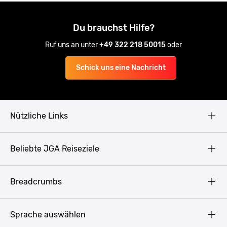
Du brauchst Hilfe?
Ruf uns an unter
+49 322 218 50015
oder
Schick uns eine Nachricht
Nützliche Links
AGB
Beliebte JGA Reiseziele
Datenschutz
Copyright
Prag
Breadcrumbs
Impressum
Amsterdam
Blog
Budapest
Sprache auswählen
Presse
Bukarest