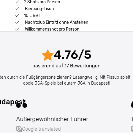
2 Shots pro Person
Bierpong-Tisch
10 L Bier
Nachtclub Eintritt ohne Anstehen
Willkommensshot pro Person
4.76
/
5
basierend auf
17
Bewertungen
n durch die Fußgängerzone ziehen? Laaangweilig! Mit Pissup spielt ih
coole JGA-Spiele bei eurem JGA in Budapest!
udapest
Außergewöhnlicher Führer
Google translated