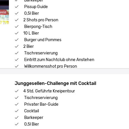
Barkeeper
Pissup Guide
0,5l Bier
2 Shots pro Person
Bierpong-Tisch
10 L Bier
Burger und Pommes
2 Bier
Tischreservierung
Eintritt zum Nachtclub ohne Anstehen
Willkommensshot pro Person
Junggesellen-Challenge mit Cocktail
4 Std. Geführte Kneipentour
Tischreservierung
Privater Bar-Guide
Cocktail
Barkeeper
0,5l Bier