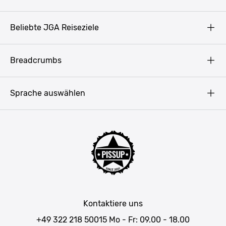
AGB
Beliebte JGA Reiseziele
Datenschutz
Copyright
Prag
Breadcrumbs
Impressum
Amsterdam
Blog
Budapest
Sprache auswählen
Presse
Bukarest
Partner werden
Hamburg
JGA Männer
Köln
Mannschaftsfahrt Ideen
Düsseldorf
Männerwochenende
Allgäu
Junggesellenabschied Wochenendtrip
München
JGA in Baden-Württemberg
Salzburg
Kontaktiere uns
JGA in Bayern
Wien
+49 322 218 50015
Mo - Fr: 09.00 - 18.00