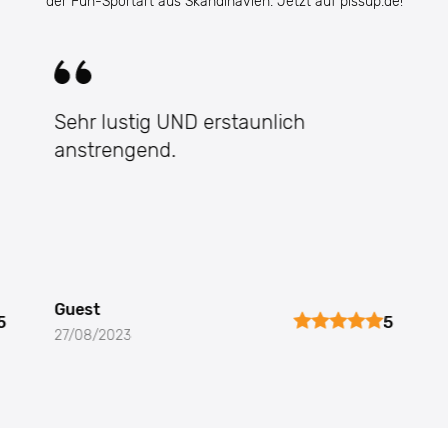
der Fun-Sportart aus Skandinavien. Jetzt auf pissup.de!
Sehr lustig UND erstaunlich
anstrengend.
Guest
5
5
27/08/2023