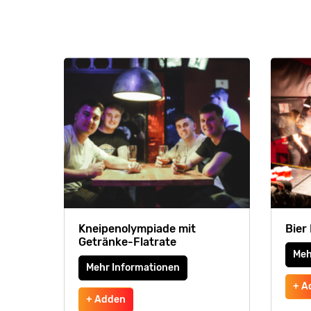
Kneipenolympiade mit
Bier
Getränke-Flatrate
Meh
Mehr Informationen
+ A
+ Adden