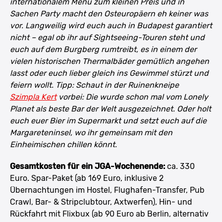
internationalem Menü zum kleinen Preis und in
Sachen Party macht den Osteuropäern eh keiner was
vor. Langweilig wird euch auch in Budapest garantiert
nicht – egal ob ihr auf Sightseeing-Touren steht und
euch auf dem Burgberg rumtreibt, es in einem der
vielen historischen Thermalbäder gemütlich angehen
lasst oder euch lieber gleich ins Gewimmel stürzt und
feiern wollt. Tipp: Schaut in der Ruinenkneipe
Szimpla Kert
vorbei: Die wurde schon mal vom Lonely
Planet als beste Bar der Welt ausgezeichnet. Oder holt
euch euer Bier im Supermarkt und setzt euch auf die
Margareteninsel, wo ihr gemeinsam mit den
Einheimischen chillen könnt.
Gesamtkosten für ein JGA-Wochenende:
ca. 330
Euro. Spar-Paket (ab 169 Euro, inklusive 2
Übernachtungen im Hostel, Flughafen-Transfer, Pub
Crawl, Bar- & Stripclubtour, Axtwerfen), Hin- und
Rückfahrt mit Flixbux (ab 90 Euro ab Berlin, alternativ