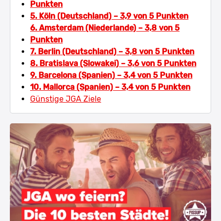
Punkten
5. Köln (Deutschland) – 3,9 von 5 Punkten
6. Amsterdam (Niederlande) – 3,8 von 5
Punkten
7. Berlin (Deutschland) – 3,8 von 5 Punkten
8. Bratislava (Slowakei) – 3,6 von 5 Punkten
9. Barcelona (Spanien) – 3,4 von 5 Punkten
10. Mallorca (Spanien) – 3,4 von 5 Punkten
Günstige JGA Ziele