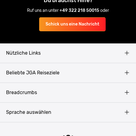
Du brauchst Hilfe?
Ruf uns an unter
+49 322 218 50015
oder
Schick uns eine Nachricht
Nützliche Links
AGB
Beliebte JGA Reiseziele
Datenschutz
Copyright
Prag
Breadcrumbs
Impressum
Amsterdam
Blog
Budapest
Sprache auswählen
Presse
Bukarest
Partner werden
Hamburg
JGA Männer