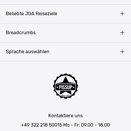
AGB
Beliebte JGA Reiseziele
Datenschutz
Copyright
Prag
Breadcrumbs
Impressum
Amsterdam
Blog
Budapest
Sprache auswählen
Presse
Bukarest
Partner werden
Hamburg
JGA Männer
Köln
Mannschaftsfahrt Ideen
Düsseldorf
Männerwochenende
Allgäu
Junggesellenabschied Wochenendtrip
München
JGA in Baden-Württemberg
Salzburg
Kontaktiere uns
JGA in Bayern
Wien
+49 322 218 50015
Mo - Fr: 09.00 - 18.00
JGA Belgien
Bratislava