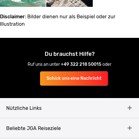
Disclaimer
: Bilder dienen nur als Beispiel oder zur
Illustration
Du brauchst Hilfe?
Ruf uns an unter
+49 322 218 50015
oder
Schick uns eine Nachricht
Nützliche Links
AGB
Beliebte JGA Reiseziele
Datenschutz