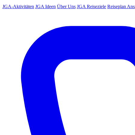
JGA-Aktivitäten
JGA Ideen
Über Uns
JGA Reiseziele
Reiseplan An