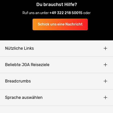
Du brauchst Hilfe?
Ruf uns an unter
+49 322 218 50015
oder
Schick uns eine Nachricht
Nützliche Links
AGB
Beliebte JGA Reiseziele
Datenschutz
Copyright
Prag
Breadcrumbs
Impressum
Amsterdam
Blog
Budapest
Sprache auswählen
Presse
Bukarest
Partner werden
Hamburg