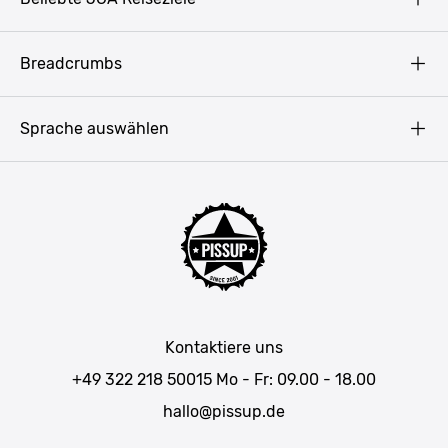
Datenschutz
Copyright
Prag
Breadcrumbs
Impressum
Amsterdam
Blog
Budapest
Sprache auswählen
Presse
Bukarest
Partner werden
Hamburg
JGA Männer
Köln
Mannschaftsfahrt Ideen
Düsseldorf
Männerwochenende
Allgäu
Junggesellenabschied Wochenendtrip
München
JGA in Baden-Württemberg
Salzburg
Kontaktiere uns
JGA in Bayern
Wien
+49 322 218 50015
Mo - Fr: 09.00 - 18.00
JGA Belgien
Bratislava
hallo@pissup.de
JGA Deutschland
Pilsen