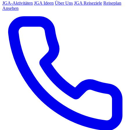
JGA-Aktivitäten
JGA Ideen
Über Uns
JGA Reiseziele
Reiseplan
Ansehen