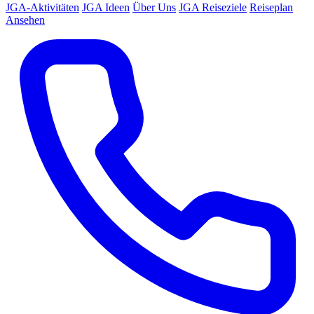
JGA-Aktivitäten
JGA Ideen
Über Uns
JGA Reiseziele
Reiseplan
Ansehen