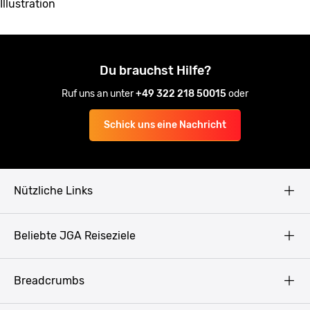
Illustration
Du brauchst Hilfe?
Ruf uns an unter
+49 322 218 50015
oder
Schick uns eine Nachricht
Nützliche Links
AGB
Beliebte JGA Reiseziele
Datenschutz
Copyright
Prag
Breadcrumbs
Impressum
Amsterdam