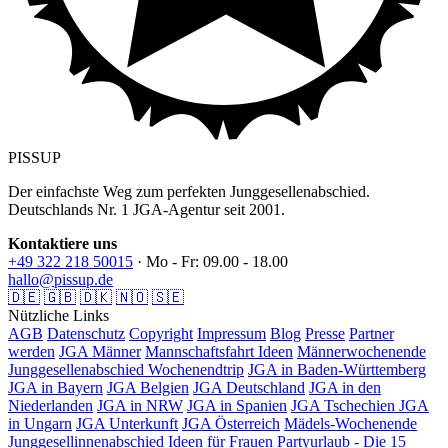
PISSUP
Der einfachste Weg zum perfekten Junggesellenabschied.
Deutschlands Nr. 1 JGA-Agentur seit 2001.
Kontaktiere uns
+49 322 218 50015
· Mo - Fr: 09.00 - 18.00
hallo@pissup.de
🇩🇪
🇬🇧
🇩🇰
🇳🇴
🇸🇪
Nützliche Links
AGB
Datenschutz
Copyright
Impressum
Blog
Presse
Partner
werden
JGA Männer
Mannschaftsfahrt Ideen
Männerwochenende
Junggesellenabschied Wochenendtrip
JGA in Baden-Württemberg
JGA in Bayern
JGA Belgien
JGA Deutschland
JGA in den
Niederlanden
JGA in NRW
JGA in Spanien
JGA Tschechien
JGA
in Ungarn
JGA Unterkunft
JGA Österreich
Mädels-Wochenende
Junggesellinnenabschied Ideen für Frauen
Partyurlaub - Die 15