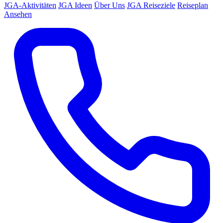
JGA-Aktivitäten
JGA Ideen
Über Uns
JGA Reiseziele
Reiseplan
Ansehen