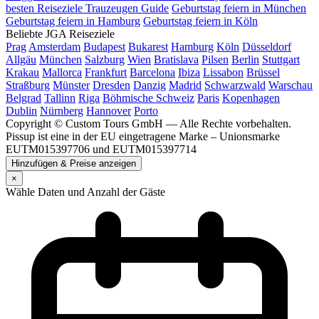
besten Reiseziele
Trauzeugen Guide
Geburtstag feiern in München
Geburtstag feiern in Hamburg
Geburtstag feiern in Köln
Beliebte JGA Reiseziele
Prag
Amsterdam
Budapest
Bukarest
Hamburg
Köln
Düsseldorf
Allgäu
München
Salzburg
Wien
Bratislava
Pilsen
Berlin
Stuttgart
Krakau
Mallorca
Frankfurt
Barcelona
Ibiza
Lissabon
Brüssel
Straßburg
Münster
Dresden
Danzig
Madrid
Schwarzwald
Warschau
Belgrad
Tallinn
Riga
Böhmische Schweiz
Paris
Kopenhagen
Dublin
Nürnberg
Hannover
Porto
Copyright © Custom Tours GmbH — Alle Rechte vorbehalten.
Pissup ist eine in der EU eingetragene Marke – Unionsmarke
EUTM015397706 und EUTM015397714
Hinzufügen & Preise anzeigen
×
Wähle Daten und Anzahl der Gäste