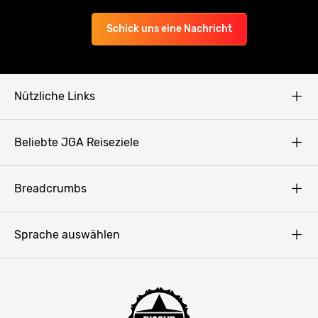
Schick uns eine Nachricht
Nützliche Links
AGB
Beliebte JGA Reiseziele
Datenschutz
Copyright
Prag
Breadcrumbs
Impressum
Amsterdam
Blog
Budapest
Sprache auswählen
Presse
Bukarest
Partner werden
Hamburg
JGA Männer
Köln
Mannschaftsfahrt Ideen
Düsseldorf