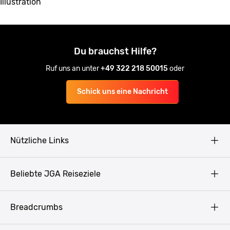
Illustration
Du brauchst Hilfe?
Ruf uns an unter
+49 322 218 50015
oder
Schick uns eine Nachricht
Nützliche Links
AGB
Beliebte JGA Reiseziele
Datenschutz
Copyright
Prag
Breadcrumbs
Impressum
Amsterdam