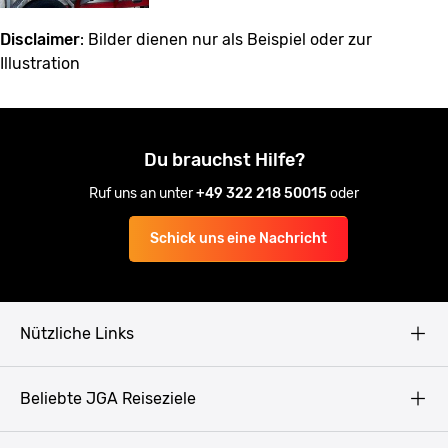
Disclaimer
: Bilder dienen nur als Beispiel oder zur
Illustration
Du brauchst Hilfe?
Ruf uns an unter
+49 322 218 50015
oder
Schick uns eine Nachricht
Nützliche Links
AGB
Beliebte JGA Reiseziele
Datenschutz
Copyright
Prag