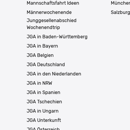
Mannschaftsfahrt Ideen
Münche
Männerwochenende
Salzbur
Junggesellenabschied
Wochenendtrip
JGA in Baden-Württemberg
JGA in Bayern
JGA Belgien
JGA Deutschland
JGA in den Niederlanden
JGA in NRW
JGA in Spanien
JGA Tschechien
JGA in Ungarn
JGA Unterkunft
JGA Österreich