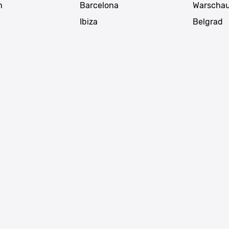
n
Barcelona
Warscha
g
Ibiza
Belgrad