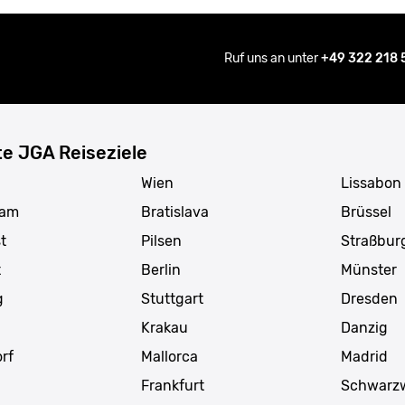
Ruf uns an unter
+49 322 218
te JGA Reiseziele
Wien
Lissabon
dam
Bratislava
Brüssel
t
Pilsen
Straßbur
t
Berlin
Münster
g
Stuttgart
Dresden
Krakau
Danzig
rf
Mallorca
Madrid
Frankfurt
Schwarz