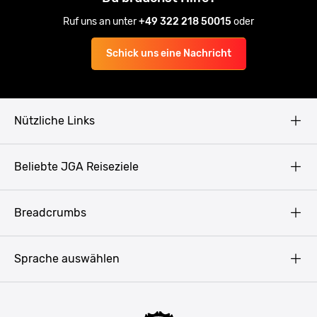
Ruf uns an unter
+49 322 218 50015
oder
Schick uns eine Nachricht
Nützliche Links
AGB
Beliebte JGA Reiseziele
Datenschutz
Copyright
Prag
Breadcrumbs
Impressum
Amsterdam
Blog
Budapest
Sprache auswählen
Presse
Bukarest
Partner werden
Hamburg
JGA Männer
Köln