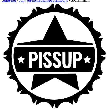
Startseite
›
Junggesellenabschied Hamburg
›
Socialmatch