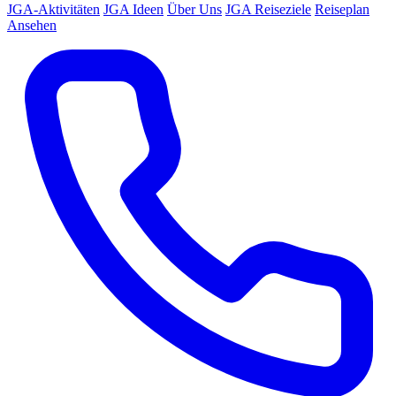
JGA-Aktivitäten
JGA Ideen
Über Uns
JGA Reiseziele
Reiseplan
Ansehen