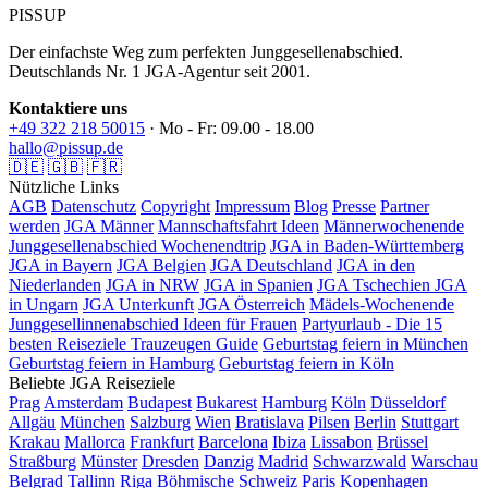
PISSUP
Der einfachste Weg zum perfekten Junggesellenabschied.
Deutschlands Nr. 1 JGA-Agentur seit 2001.
Kontaktiere uns
+49 322 218 50015
· Mo - Fr: 09.00 - 18.00
hallo@pissup.de
🇩🇪
🇬🇧
🇫🇷
Nützliche Links
AGB
Datenschutz
Copyright
Impressum
Blog
Presse
Partner
werden
JGA Männer
Mannschaftsfahrt Ideen
Männerwochenende
Junggesellenabschied Wochenendtrip
JGA in Baden-Württemberg
JGA in Bayern
JGA Belgien
JGA Deutschland
JGA in den
Niederlanden
JGA in NRW
JGA in Spanien
JGA Tschechien
JGA
in Ungarn
JGA Unterkunft
JGA Österreich
Mädels-Wochenende
Junggesellinnenabschied Ideen für Frauen
Partyurlaub - Die 15
besten Reiseziele
Trauzeugen Guide
Geburtstag feiern in München
Geburtstag feiern in Hamburg
Geburtstag feiern in Köln
Beliebte JGA Reiseziele
Prag
Amsterdam
Budapest
Bukarest
Hamburg
Köln
Düsseldorf
Allgäu
München
Salzburg
Wien
Bratislava
Pilsen
Berlin
Stuttgart
Krakau
Mallorca
Frankfurt
Barcelona
Ibiza
Lissabon
Brüssel
Straßburg
Münster
Dresden
Danzig
Madrid
Schwarzwald
Warschau
Belgrad
Tallinn
Riga
Böhmische Schweiz
Paris
Kopenhagen