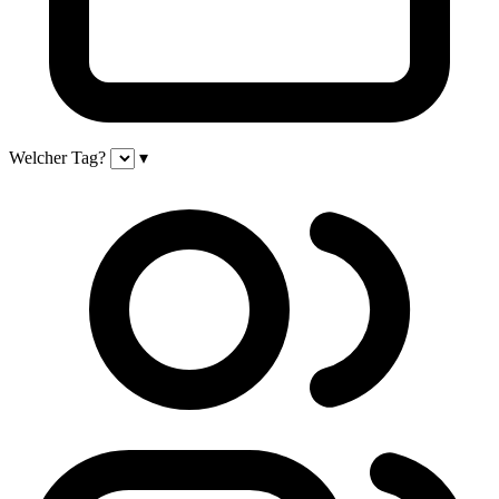
Welcher Tag?
▾