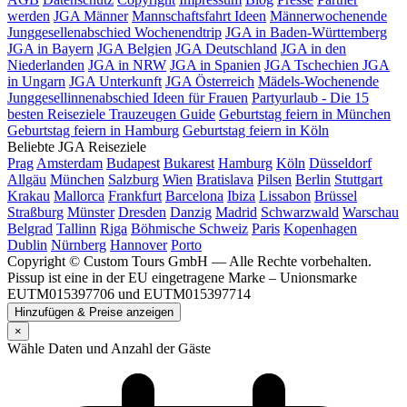
werden
JGA Männer
Mannschaftsfahrt Ideen
Männerwochenende
Junggesellenabschied Wochenendtrip
JGA in Baden-Württemberg
JGA in Bayern
JGA Belgien
JGA Deutschland
JGA in den
Niederlanden
JGA in NRW
JGA in Spanien
JGA Tschechien
JGA
in Ungarn
JGA Unterkunft
JGA Österreich
Mädels-Wochenende
Junggesellinnenabschied Ideen für Frauen
Partyurlaub - Die 15
besten Reiseziele
Trauzeugen Guide
Geburtstag feiern in München
Geburtstag feiern in Hamburg
Geburtstag feiern in Köln
Beliebte JGA Reiseziele
Prag
Amsterdam
Budapest
Bukarest
Hamburg
Köln
Düsseldorf
Allgäu
München
Salzburg
Wien
Bratislava
Pilsen
Berlin
Stuttgart
Krakau
Mallorca
Frankfurt
Barcelona
Ibiza
Lissabon
Brüssel
Straßburg
Münster
Dresden
Danzig
Madrid
Schwarzwald
Warschau
Belgrad
Tallinn
Riga
Böhmische Schweiz
Paris
Kopenhagen
Dublin
Nürnberg
Hannover
Porto
Copyright © Custom Tours GmbH — Alle Rechte vorbehalten.
Pissup ist eine in der EU eingetragene Marke – Unionsmarke
EUTM015397706 und EUTM015397714
Hinzufügen & Preise anzeigen
×
Wähle Daten und Anzahl der Gäste