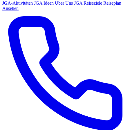
JGA-Aktivitäten
JGA Ideen
Über Uns
JGA Reiseziele
Reiseplan
Ansehen