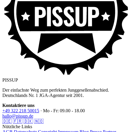
PISSUP
Der einfachste Weg zum perfekten Junggesellenabschied.
Deutschlands Nr. 1 JGA-Agentur seit 2001.
Kontaktiere uns
+49 322 218 50015
· Mo - Fr: 09.00 - 18.00
hallo@pissup.de
🇩🇪
🇫🇷
🇩🇰
🇳🇴
Nützliche Links
AGB
Datenschutz
Copyright
Impressum
Blog
Presse
Partner