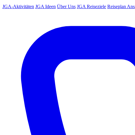
JGA-Aktivitäten
JGA Ideen
Über Uns
JGA Reiseziele
Reiseplan An